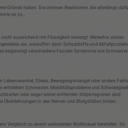
e Gründe haben. Die internen Reaktionen, die allerdings dafü
önnte es zu…
nicht ausreichend mit Flüssigkeit versorgt. Weiterhin setzen
engewebes ein, woraufhin dann Schadstoffe und Abfallprodukt
ies begünstigt verschiedene Faszien Symptome wie Schmerze
ven Lebenswandel, Stress, Bewegungsmangel oder andere Fakt
 So entstehen Schmerzen, Mobilitätsprobleme und Schwierigkeit
chbarten oder sogar weiter entfernten Körperregionen sind
ie Überdehnungen in den Nerven und Blutgefäßen bilden.
ein Vergleich zu einem verknoteten Wollknäuel herstellen. So