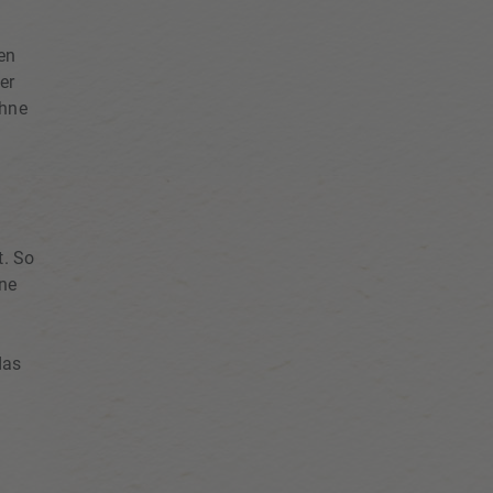
en
er
ohne
t. So
ine
das