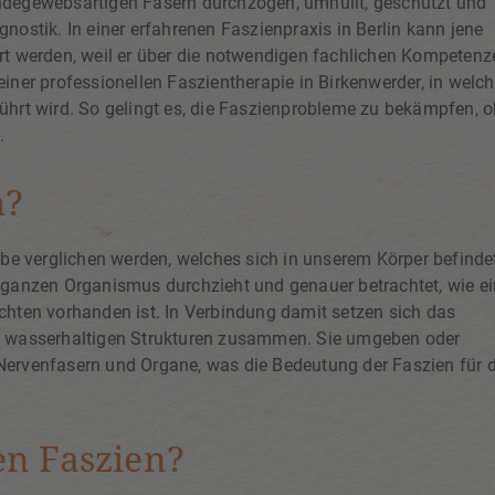
ndegewebsartigen Fasern durchzogen, umhüllt, geschützt und
ostik. In einer erfahrenen Faszienpraxis in Berlin kann jene
rt werden, weil er über die notwendigen fachlichen Kompetenz
iner professionellen Faszientherapie in Birkenwerder, in welch
ührt wird. So gelingt es, die Faszienprobleme zu bekämpfen, 
.
h?
 verglichen werden, welches sich in unserem Körper befinde
 ganzen Organismus durchzieht und genauer betrachtet, wie e
chten vorhanden ist. In Verbindung damit setzen sich das
nd wasserhaltigen Strukturen zusammen. Sie umgeben oder
Nervenfasern und Organe, was die Bedeutung der Faszien für 
en Faszien?