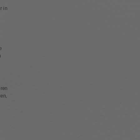
r in
e
n
oren
en,