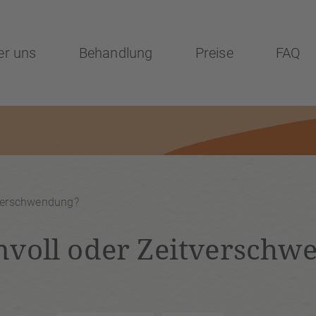
er uns
Behandlung
Preise
FAQ
tverschwendung?
nnvoll oder Zeitversch