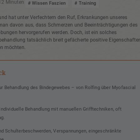
 12 Minuten
Wissen Faszien
Training
 und hat unter Verfechtern den Ruf, Erkrankungen unseres
 man davon aus, dass Schmerzen und Beeinträchtigungen des
ungen hervorgerufen werden. Doch, ist ein solches
handlung tatsächlich breit gefächerte positive Eigenschafte
en möchten.
ck
ur Behandlung des Bindegewebes – von Rolfing über Myofascial
ividuelle Behandlung mit manuellen Grifftechniken, oft
ag.
nd Schulterbeschwerden, Verspannungen, eingeschränkte
me.