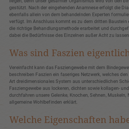
liegen, denn unser gesamter Organismus wird von den bi
gestützt. Nach der eingehenden Anamnese erfolgt die Diagn
ebenfalls allein von dem behandelnden Experten formulie
verfügt. Im Anschluss kommt es zu dem dritten Baustein e
die richtige Behandlungsmethode erarbeitet und durchgef
dabei die Bedürfnisse des Einzelnen außer Acht zu lassen
Was sind Faszien eigentlic
Vereinfacht kann das Fasziengewebe mit dem Bindegewebe
beschreiben Faszien ein faseriges Netzwerk, welches den
Art dreidimensionales System aus unterschiedlichen Schi
Fasziengewebe aus lockeren, dichten sowie kollagen- u
durchfahren unsere Gelenke, Knochen, Sehnen, Muskeln, 
allgemeine Wohlbefinden erklärt.
Welche Eigenschaften hab