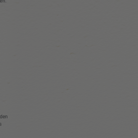
en.
 den
s