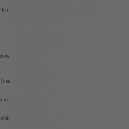
lten
edene
 Dies
 und
zität