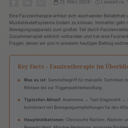
25. März 2024
Lesezeit ca.
Eine Faszientherapie erfreut sich wachsender Beliebtheit
Muskelskelettsystems lindern zu können. Immerhin geht
Bewegungsapparats zum großen Teil durch Faszienverkleb
Zusammenspiel wirklich vorhanden und hat eine Faszienbe
Fragen, denen wir uns in unserem heutigen Beitrag widm
Key Facts – Faszientherapie im Überbli
Was es ist:
Sammelbegriff für manuelle Techniken z
Release bis zur Triggerpunktbehandlung.
Typischer Ablauf:
Anamnese → Tast-Diagnostik → ind
kombiniert mit Bewegungsempfehlungen für den Allt
Hauptindikationen:
Chronische Rücken-, Nacken- u
Beweglichkeit, Migräne-Begleitung, posturale Proble