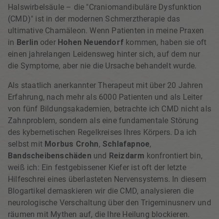
Halswirbelsäule – die "Craniomandibuläre Dysfunktion
(CMD)" ist in der modernen Schmerztherapie das
ultimative Chamäleon. Wenn Patienten in meine Praxen
in
Berlin
oder
Hohen Neuendorf
kommen, haben sie oft
einen jahrelangen Leidensweg hinter sich, auf dem nur
die Symptome, aber nie die Ursache behandelt wurde.
Als staatlich anerkannter Therapeut mit über 20 Jahren
Erfahrung, nach mehr als 6000 Patienten und als Leiter
von fünf Bildungsakademien, betrachte ich CMD nicht als
Zahnproblem, sondern als eine fundamentale Störung
des kybernetischen Regelkreises Ihres Körpers. Da ich
selbst mit
Morbus Crohn
,
Schlafapnoe
,
Bandscheibenschäden
und
Reizdarm
konfrontiert bin,
weiß ich: Ein festgebissener Kiefer ist oft der letzte
Hilfeschrei eines überlasteten Nervensystems. In diesem
Blogartikel demaskieren wir die CMD, analysieren die
neurologische Verschaltung über den Trigeminusnerv und
räumen mit Mythen auf, die Ihre Heilung blockieren.