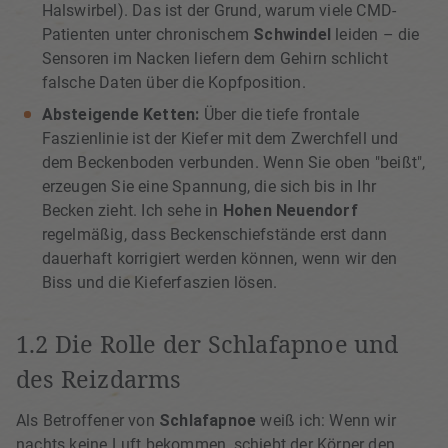
Halswirbel). Das ist der Grund, warum viele CMD-
Patienten unter chronischem
Schwindel
leiden – die
Sensoren im Nacken liefern dem Gehirn schlicht
falsche Daten über die Kopfposition.
Absteigende Ketten:
Über die tiefe frontale
Faszienlinie ist der Kiefer mit dem Zwerchfell und
dem Beckenboden verbunden. Wenn Sie oben "beißt",
erzeugen Sie eine Spannung, die sich bis in Ihr
Becken zieht. Ich sehe in
Hohen Neuendorf
regelmäßig, dass Beckenschiefstände erst dann
dauerhaft korrigiert werden können, wenn wir den
Biss und die Kieferfaszien lösen.
1.2 Die Rolle der Schlafapnoe und
des Reizdarms
Als Betroffener von
Schlafapnoe
weiß ich: Wenn wir
nachts keine Luft bekommen, schiebt der Körper den