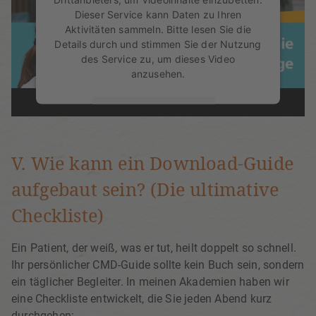
Dieser Service kann Daten zu Ihren
Aktivitäten sammeln. Bitte lesen Sie die
Details durch und stimmen Sie der Nutzung
des Service zu, um dieses Video
anzusehen.
Mehr Informationen
Akzeptieren
V. Wie kann ein Download-Guide
powered by
Usercentrics Consent
aufgebaut sein? (Die ultimative
Management Platform
&
eRecht24
Checkliste)
Ein Patient, der weiß, was er tut, heilt doppelt so schnell.
Ihr persönlicher CMD-Guide sollte kein Buch sein, sondern
ein täglicher Begleiter. In meinen Akademien haben wir
eine Checkliste entwickelt, die Sie jeden Abend kurz
durchgehen: